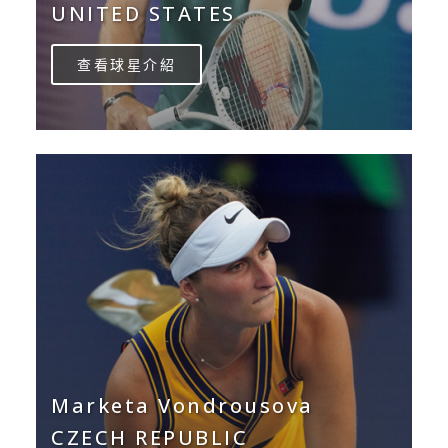
UNITED STATES
查看球星介紹
Marketa Vondrousova
CZECH REPUBLIC