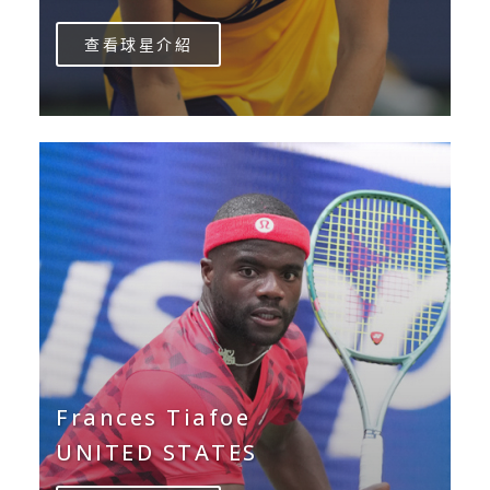
查看球星介紹
Frances Tiafoe
UNITED STATES