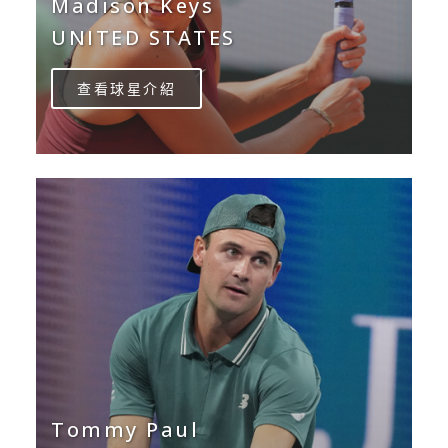
Madison Keys
UNITED STATES
查看球星介紹
Tommy Paul