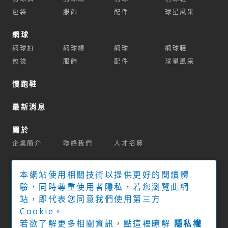
包袋
服飾
配件
球星風采
網球
網球拍
網球線
網球
網球鞋
包袋
服飾
配件
球星風采
慢跑鞋
最新消息
關於
企業簡介
聯絡我們
人才招募
商城
本網站使用相關技術以提供更好的閱讀體
官方商城
球拍推薦系統
驗，同時尊重使用者隱私，若您瀏覽此網
站，即代表您同意我們使用第三方
實體經銷門市
Cookie。
若欲了解更多相關資訊，點這裡瞭解
隱私權
下載專區