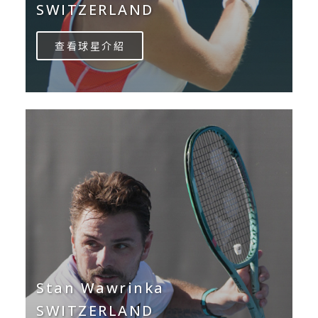
SWITZERLAND
查看球星介紹
Stan Wawrinka
SWITZERLAND