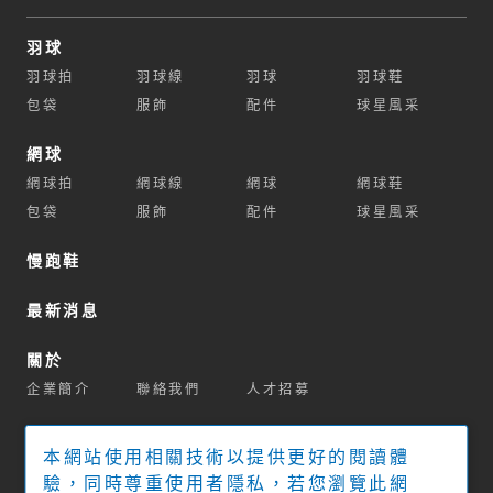
羽球
羽球拍
羽球線
羽球
羽球鞋
包袋
服飾
配件
球星風采
網球
網球拍
網球線
網球
網球鞋
包袋
服飾
配件
球星風采
慢跑鞋
最新消息
關於
企業簡介
聯絡我們
人才招募
商城
本網站使用相關技術以提供更好的閱讀體
官方商城
球拍推薦系統
驗，同時尊重使用者隱私，若您瀏覽此網