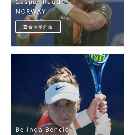
Casper Ruud
NORWAY
查看球星介紹
Belinda Bencic