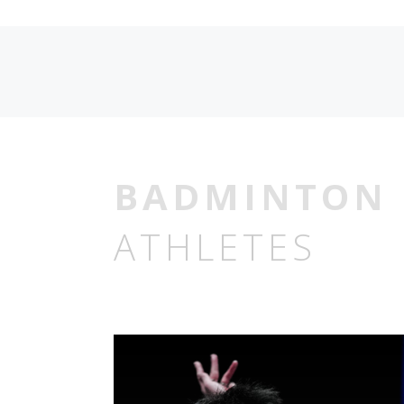
包袋
包袋
BADMINTON
ATHLETES