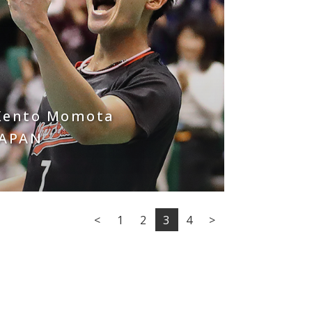
Kento Momota
JAPAN
<
1
2
3
4
>