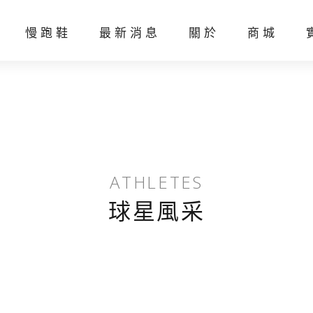
慢跑鞋
最新消息
關於
商城
線上客製化
聯絡我們
ATHLETES
球星風采
羽球線
網球線
羽球
網球