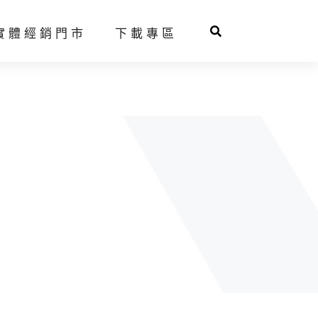
實體經銷門市
下載專區
球拍推薦系統
人才招募
羽球鞋
網球鞋