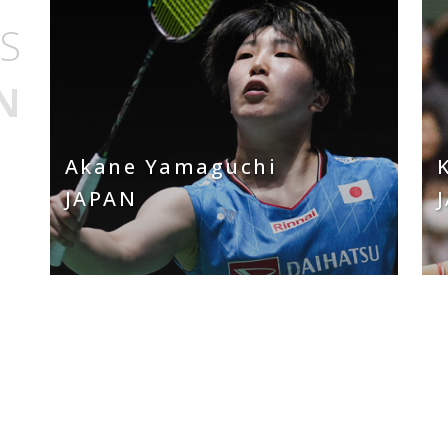
S
N
Akane Yamaguchi
JAPAN