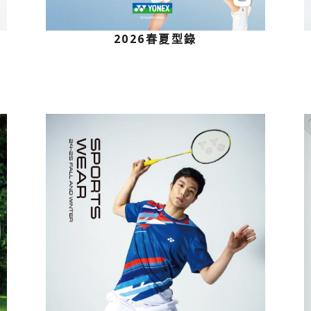
2026春夏型錄