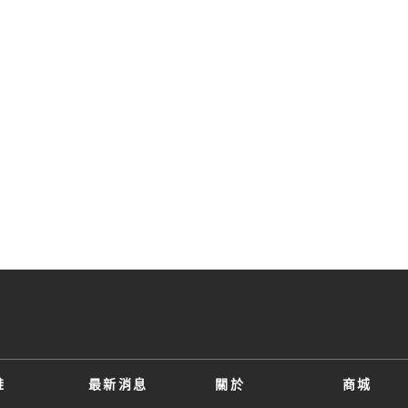
鞋
最新消息
關於
商城