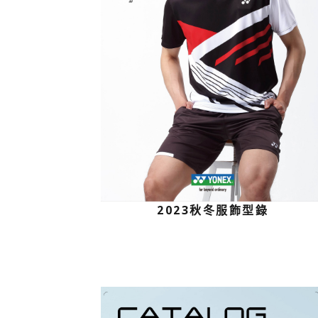
2023秋冬服飾型錄