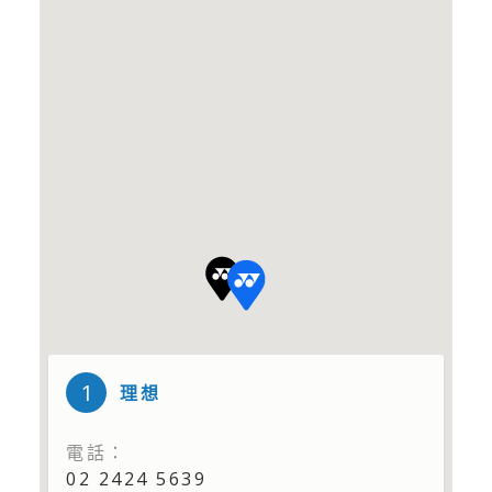
1
理想
電話：
02 2424 5639