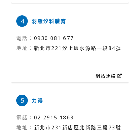
4
羽雁汐科體育
電話：
0930 081 677
地址：
新北市221汐止區水源路一段84號
網站連結
5
力得
電話：
02 2915 1863
地址：
新北市231新店區北新路三段73號