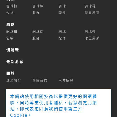
羽球拍
羽球線
羽球
羽球鞋
包袋
服飾
配件
球星風采
網球
網球拍
網球線
網球
網球鞋
包袋
服飾
配件
球星風采
慢跑鞋
最新消息
關於
企業簡介
聯絡我們
人才招募
商城
本網站使用相關技術以提供更好的閱讀體
官方商城
球拍推薦系統
驗，同時尊重使用者隱私，若您瀏覽此網
站，即代表您同意我們使用第三方
實體經銷門市
Cookie。