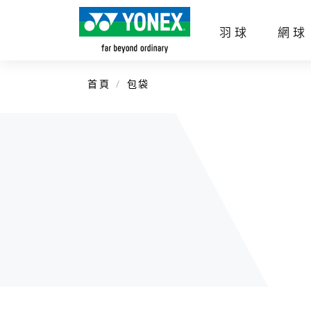
羽球
網球
首頁
包袋
企業簡介
官方商城
羽球拍
網球拍