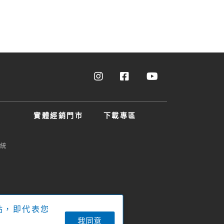
實體經銷門市
下載專區
統
站，即代表您
我同意