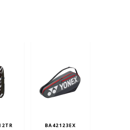
球星風采
球星風采
12TR
BA42123EX