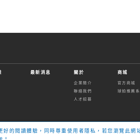
鞋
最新消息
關於
商城
企業簡介
官方商城
聯絡我們
球拍推薦系
人才招募
更好的閱讀體驗，同時尊重使用者隱私，若您瀏覽此網
e。