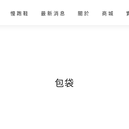
慢跑鞋
最新消息
關於
商城
線上客製化
聯絡我們
包袋
羽球線
網球線
羽球
網球