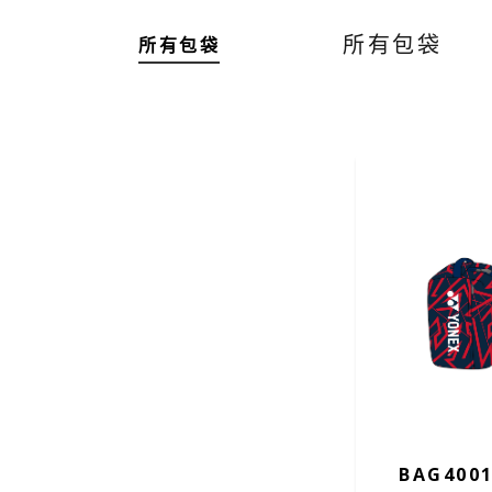
所有包袋
所有包袋
包袋
包袋
BAG400