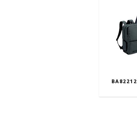
BA8221