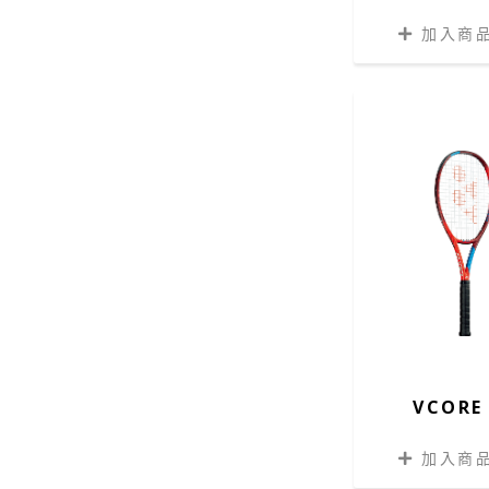
加入商
VCORE
加入商