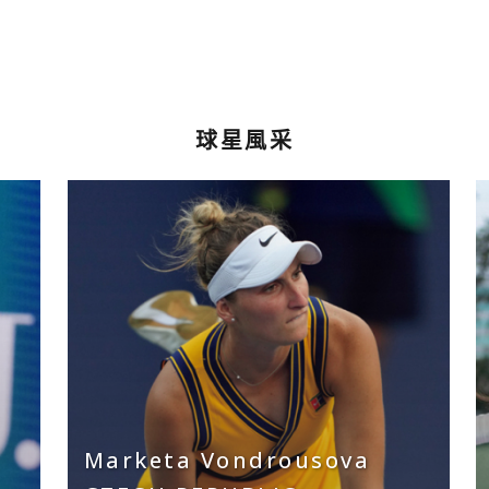
球星風采
Marketa Vondrousova