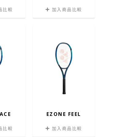
品比較
加入商品比較
 ACE
EZONE FEEL
品比較
加入商品比較