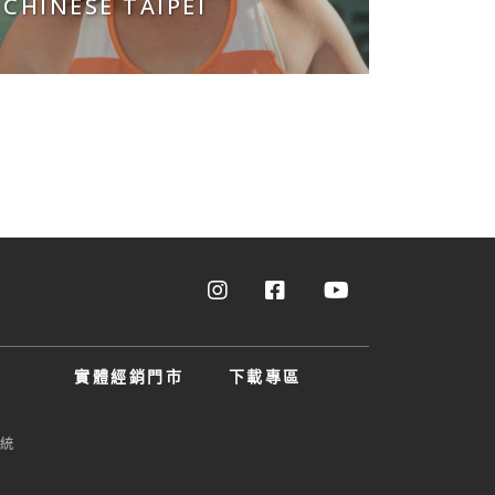
CHINESE TAIPEI
CHINE
實體經銷門市
下載專區
統