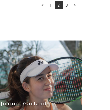
<
1
2
3
>
Joanna Garland
Jason