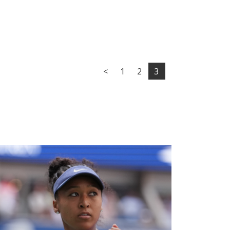
<
1
2
3