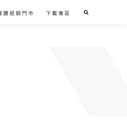
實體經銷門市
下載專區
球拍推薦系統
人才招募
羽球鞋
網球鞋