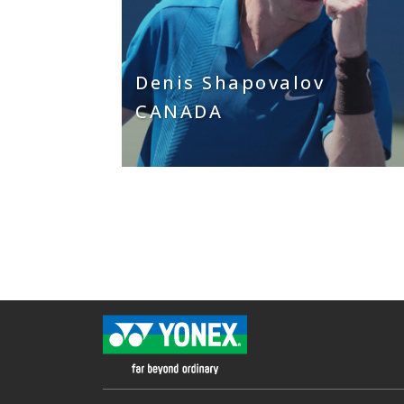
Denis Shapovalov
CANADA