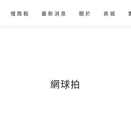
慢跑鞋
最新消息
關於
商城
線上客製化
聯絡我們
網球拍
羽球線
網球線
羽球
網球