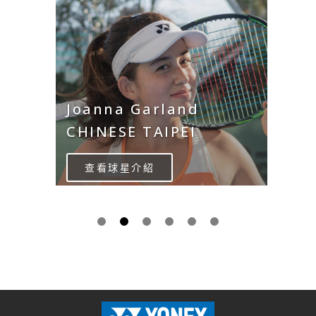
Joanna Garland
CHINESE TAIPEI
查看球星介紹