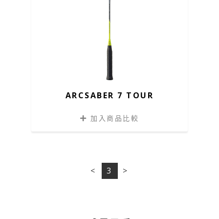
ARCSABER 7 TOUR
加入商品比較
<
3
>