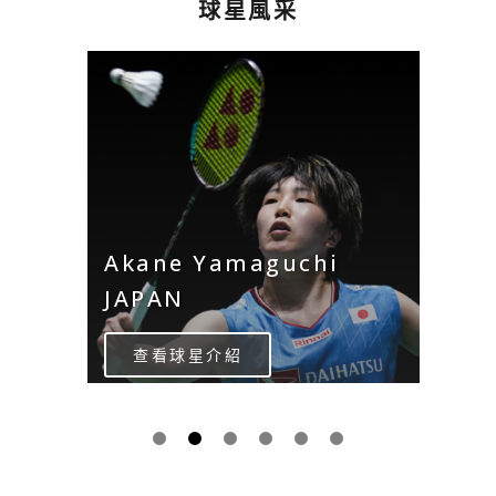
球星風采
Akane Yamaguchi
JAPAN
查看球星介紹