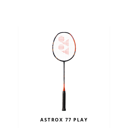
ASTROX 77 PLAY