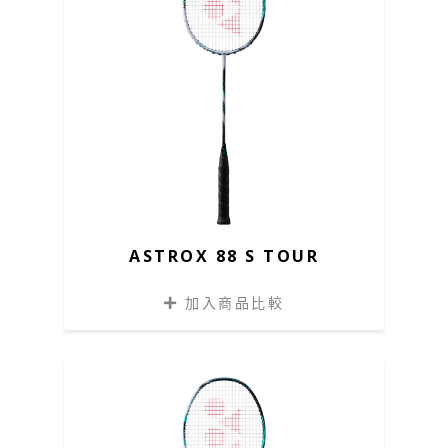
ASTROX 88 S TOUR
加入商品比較