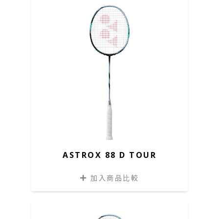
ASTROX 88 D TOUR
加入商品比較