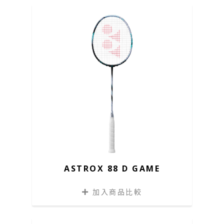
ASTROX 88 D GAME
加入商品比較