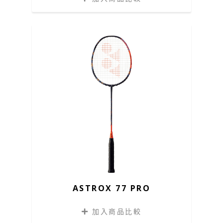
ASTROX 77 PRO
加入商品比較