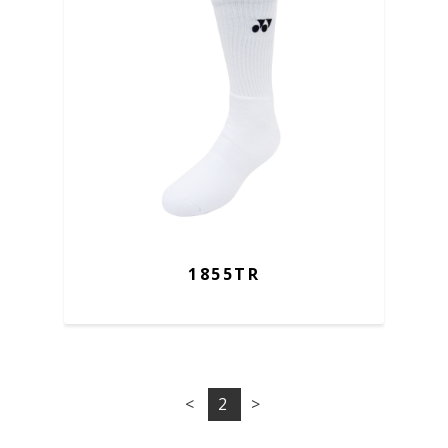
1855TR
<
2
>