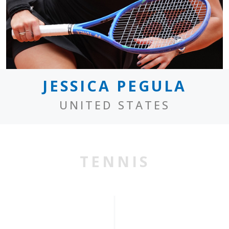
JESSICA PEGULA
UNITED STATES
TENNIS