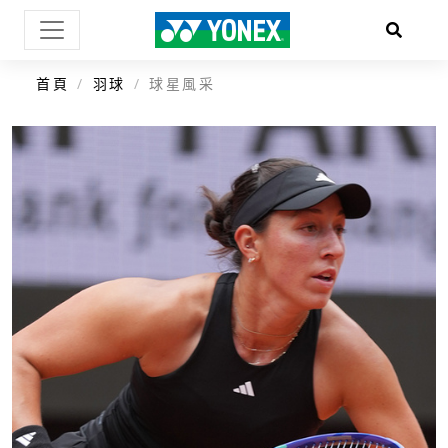
首頁
羽球
球星風采