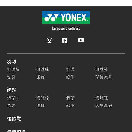
羽球
羽球拍
羽球線
羽球
羽球鞋
包袋
服飾
配件
球星風采
網球
網球拍
網球線
網球
網球鞋
包袋
服飾
配件
球星風采
慢跑鞋
最新消息