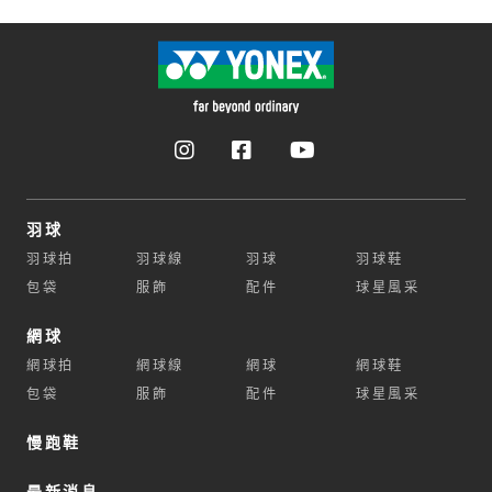
羽球
羽球拍
羽球線
羽球
羽球鞋
包袋
服飾
配件
球星風采
網球
網球拍
網球線
網球
網球鞋
包袋
服飾
配件
球星風采
慢跑鞋
最新消息