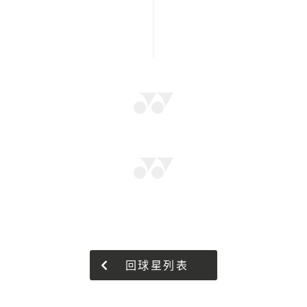
回球星列表