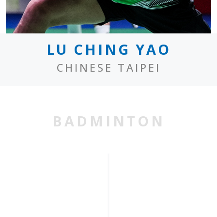
LU CHING YAO
CHINESE TAIPEI
BADMINTON