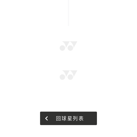
回球星列表