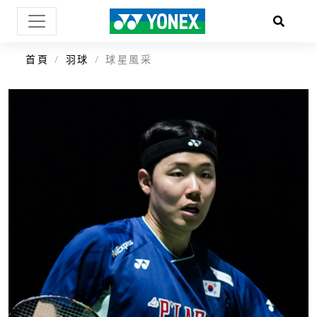
首頁
羽球
球星風采