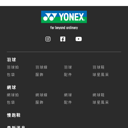
羽球
羽球拍
羽球線
羽球
羽球鞋
包袋
服飾
配件
球星風采
網球
網球拍
網球線
網球
網球鞋
包袋
服飾
配件
球星風采
慢跑鞋
最新消息