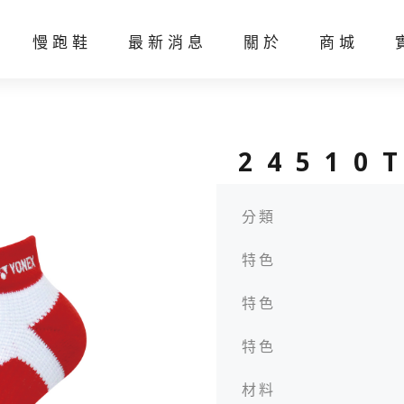
慢跑鞋
最新消息
關於
商城
線上客製化
聯絡我們
24510
分類
特色
羽球線
網球線
羽球
網球
特色
特色
材料