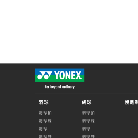
羽球
網球
慢跑
羽球拍
網球拍
羽球線
網球線
羽球
網球
羽球鞋
網球鞋