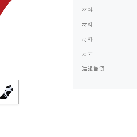
材料
材料
服飾
服飾
配件
配件
材料
尺寸
建議售價