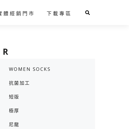
實體經銷門市
下載專區
球拍推薦系統
人才招募
TR
WOMEN SOCKS
抗菌加工
羽球鞋
網球鞋
短版
極厚
尼龍