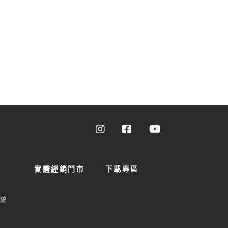
實體經銷門市
下載專區
統