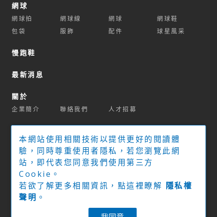
網球
網球拍
網球線
網球
網球鞋
包袋
服飾
配件
球星風采
慢跑鞋
最新消息
關於
企業簡介
聯絡我們
人才招募
商城
本網站使用相關技術以提供更好的閱讀體
官方商城
球拍推薦系統
驗，同時尊重使用者隱私，若您瀏覽此網
站，即代表您同意我們使用第三方
實體經銷門市
Cookie。
若欲了解更多相關資訊，點這裡瞭解
隱私權
下載專區
聲明
。
隱私權政策