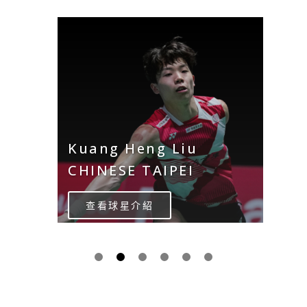
Kuang Heng Liu
CHINESE TAIPEI
查看球星介紹