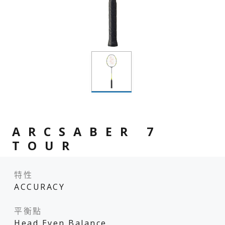
ARCSABER 7
TOUR
特性
ACCURACY
平衡點
Head Even Balance