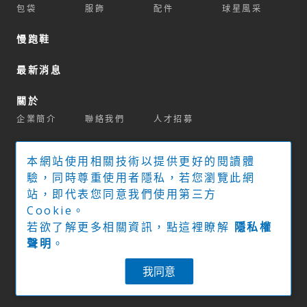
包袋
服飾
配件
球星風采
慢跑鞋
最新消息
關於
企業簡介
聯絡我們
人才招募
商城
本網站使用相關技術以提供更好的閱讀體
官方商城
球拍推薦系統
驗，同時尊重使用者隱私，若您瀏覽此網
站，即代表您同意我們使用第三方
實體經銷門市
Cookie。
若欲了解更多相關資訊，點這裡瞭解
隱私權
下載專區
聲明
。
隱私權政策
我同意
© 2022 YONEX Co. Ltd.