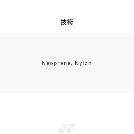
技術
Neoprene, Nylon