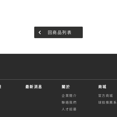
回商品列表
鞋
最新消息
關於
商城
企業簡介
官方商城
聯絡我們
球拍推薦系
人才招募