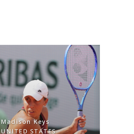
Madison Keys
Tomm
UNITED STATES
UNIT