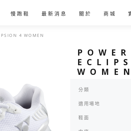
慢跑鞋
最新消息
關於
商城
IPSION 4 WOMEN
線上客製化
聯絡我們
POWER
ECLIP
WOME
分類
羽球線
網球線
羽球
網球
適用場地
鞋面