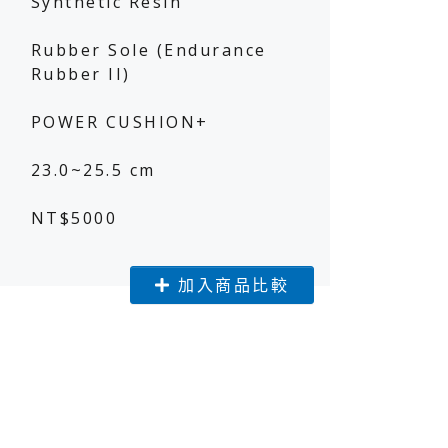
Synthetic Resin
Rubber Sole (Endurance
Rubber II)
球星風采
球星風采
POWER CUSHION+
23.0~25.5 cm
NT$5000
加入商品比較