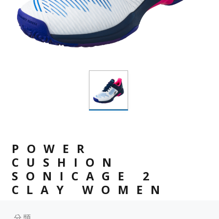
POWER
CUSHION
SONICAGE 2
CLAY WOMEN
分類