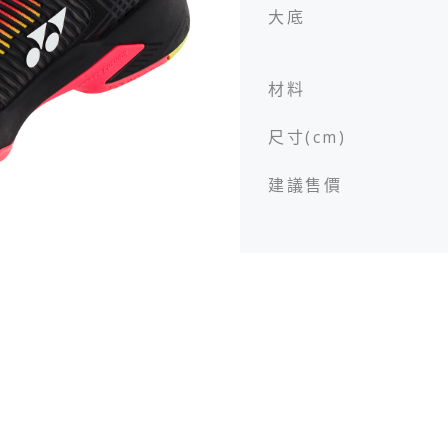
大底
材料
服飾
服飾
配件
配件
尺寸(cm)
建議售價