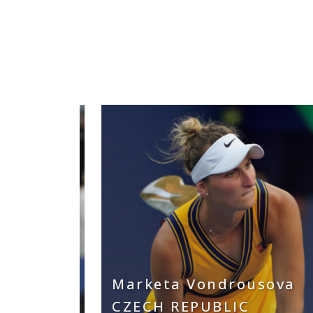
Marketa Vondrousova
CZECH REPUBLIC