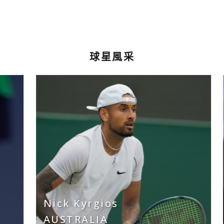
球星風采
Nick Kyrgios
AUSTRALIA