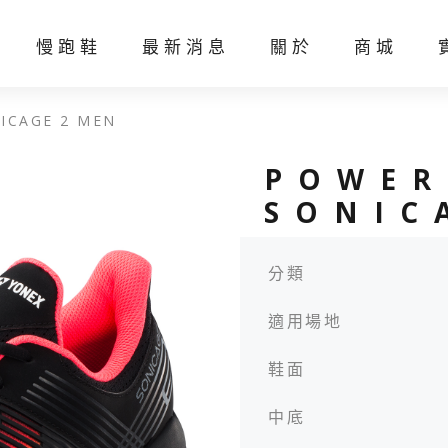
慢跑鞋
最新消息
關於
商城
ICAGE 2 MEN
線上客製化
聯絡我們
POWER
SONIC
分類
羽球線
網球線
羽球
網球
適用場地
鞋面
中底