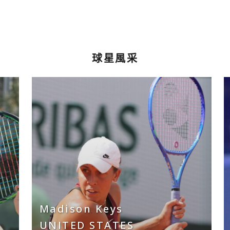
球星風采
Madison Keys
UNITED STATES