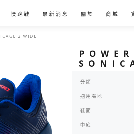
慢跑鞋
最新消息
關於
商城
ICAGE 2 WIDE
線上客製化
聯絡我們
POWER
SONIC
分類
羽球線
網球線
羽球
網球
適用場地
鞋面
中底