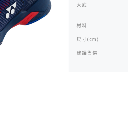
大底
材料
服飾
服飾
配件
配件
尺寸(cm)
建議售價