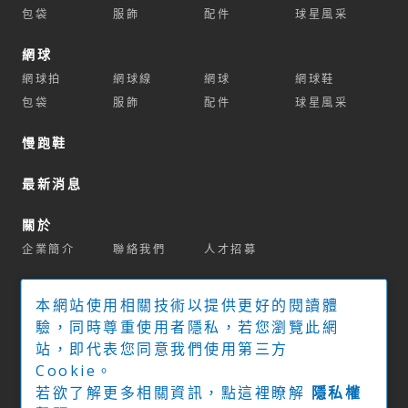
包袋
服飾
配件
球星風采
網球
網球拍
網球線
網球
網球鞋
包袋
服飾
配件
球星風采
慢跑鞋
最新消息
關於
企業簡介
聯絡我們
人才招募
商城
本網站使用相關技術以提供更好的閱讀體
官方商城
球拍推薦系統
驗，同時尊重使用者隱私，若您瀏覽此網
站，即代表您同意我們使用第三方
實體經銷門市
Cookie。
若欲了解更多相關資訊，點這裡瞭解
隱私權
下載專區