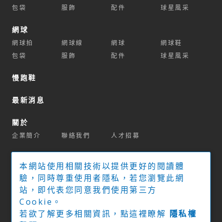
包袋
服飾
配件
球星風采
網球
網球拍
網球線
網球
網球鞋
包袋
服飾
配件
球星風采
慢跑鞋
最新消息
關於
企業簡介
聯絡我們
人才招募
商城
本網站使用相關技術以提供更好的閱讀體
官方商城
球拍推薦系統
驗，同時尊重使用者隱私，若您瀏覽此網
站，即代表您同意我們使用第三方
實體經銷門市
Cookie。
若欲了解更多相關資訊，點這裡瞭解
隱私權
下載專區