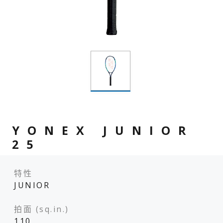
YONEX JUNIOR
25
特性
JUNIOR
拍面 (sq.in.)
110